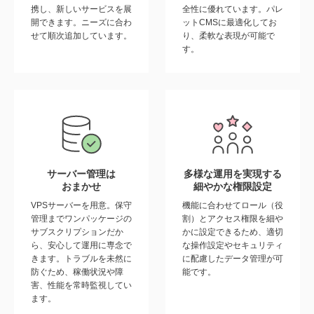
携し、新しいサービスを展
全性に優れています。パレ
開できます。ニーズに合わ
ットCMSに最適化してお
せて順次追加しています。
り、柔軟な表現が可能で
す。
サーバー管理は
多様な運用を実現する
おまかせ
細やかな権限設定
VPSサーバーを用意。保守
機能に合わせてロール（役
管理までワンパッケージの
割）とアクセス権限を細や
サブスクリプションだか
かに設定できるため、適切
ら、安心して運用に専念で
な操作設定やセキュリティ
きます。トラブルを未然に
に配慮したデータ管理が可
防ぐため、稼働状況や障
能です。
害、性能を常時監視してい
ます。