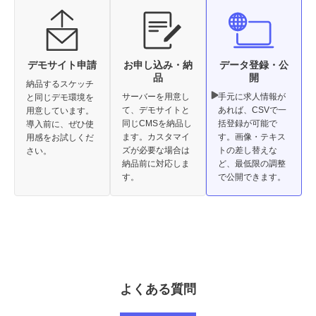
誤ってデータを削除した場合、データの復元が可能です。
※復元のご依頼は弊社までご連絡ください
※復元作業は別途費用が発生いたします。あらかじめご了承くだ
さい
※標準提供は過去7日間となります
5,000
円 / 月
デモサイト申請
お申し込み・納
データ登録・公
品
開
納品するスケッチ
検証用環境構築・運用
サーバーを用意し
手元に求人情報が
と同じデモ環境を
本番環境とは別に検証用環境を用意します。
て、デモサイトと
あれば、CSVで一
用意しています。
運用開始後のコンテンツ調整やデータ更新時、事前検証ができま
同じCMSを納品し
括登録が可能で
導入前に、ぜひ使
す。
ます。カスタマイ
す。画像・テキス
用感をお試しくだ
必要に応じて月1回程度、本番環境の設定やコンテンツデータの
ズが必要な場合は
トの差し替えな
さい。
同期を行います。
納品前に対応しま
ど、最低限の調整
※レコードは同期ごとに削除されます
30,000
円 / 月
す。
で公開できます。
軽作業チケットサービス
納品後の細かな作業を都度見積もり不要なチケット制で対応しま
す。
※1ヶ月あたり3チケット、1チケット30分程度の作業
30,000
円 / 月
よくある質問
サブディレクトリ対応
システムドメインでメディアを運用する際、サブディレクトリを