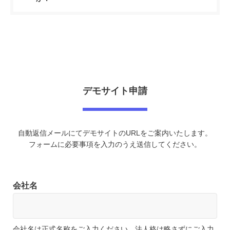
事業内容に合わせた広告提案、広告配信の代行サービスなど運用
開始後の集客支援を行います。
レコードは無制限です。ただし処理速度に影響を与えるので、
要相談
必要に応じてサーバー強化を推奨しています。
サーバー強化
サーバー負荷は、会員レコード数や追加機能によって前後しま
す。必要に応じて強化を推奨します。
10,000～130,000
円 / 月
※負荷状況により、13万円以上の場合もあります
デモサイト申請
※金額表記はすべて税別
自動返信メールにてデモサイトのURLをご案内いたします。
フォームに必要事項を入力のうえ送信してください。
会社名
会社名は正式名称をご入力ください。法人格は略さずにご入力