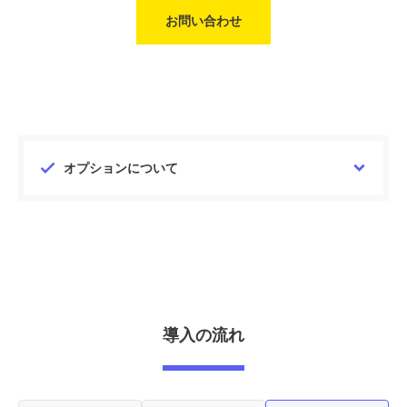
お問い合わせ
オプションについて
独自ドメイン取得代行
システムで利用する独自ドメインの取得を代行します。
8,000
円 / 年
独自ドメイン
メールアドレス利用料
送受信可能なメールアドレスを最大5つまで発行します。
3,000
円 / 月
導入の流れ
外部バックアップサービス
（過去30日間）
過去30日間のデータを外部バックアップいたします。