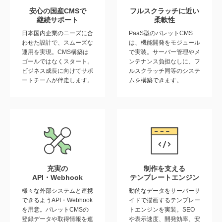
安心の国産CMSで
フルスクラッチに近い
継続サポート
柔軟性
日本国内企業のニーズに合
PaaS型のパレットCMS
わせた設計で、スムーズな
は、機能開発をモジュール
運用を実現。CMS構築は
で実装。サーバー管理やメ
ゴールではなくスタート。
ンテナンス負担なしに、フ
ビジネス成長に向けてサポ
ルスクラッチ同等のシステ
ートチームが伴走します。
ムを構築できます。
充実の
制作を支える
API・Webhook
テンプレートエンジン
様々な外部システムと連携
動的なデータをサーバーサ
できるようAPI・Webhook
イドで描画するテンプレー
を用意。パレットCMSの
トエンジンを実装。SEO
登録データや取得情報を連
や表示速度、開発効率、安