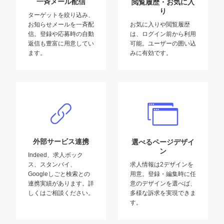
一斉メール配信
閲覧履歴・お気に入
り
ターゲットを絞り込み、
お気に入りや閲覧履歴
お知らせメールを一斉配
は、ログイン前から利用
信。登録や応募時の自動
可能。ユーザーの囲い込
返信も豊富に用意してい
みに有効です。
ます。
外部サービス連携
選べるページデザイ
ン
Indeed、求人ボック
求人情報は2デザインを
ス、スタンバイ、
用意。登録・編集時に任
Googleしごと検索との
意のデザインを選べば、
連携実績があります。詳
多様な訴求を実現できま
しくはご相談ください。
す。