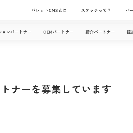
パレットCMSとは
スケッチって？
パ
ションパートナー
OEMパートナー
紹介パートナー
提
作パートナーを募集しています